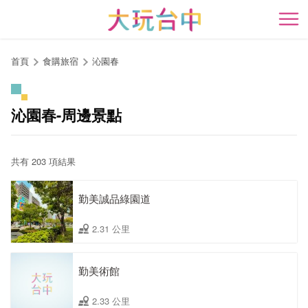
跳
到
開
主
要
首頁
食購旅宿
沁園春
內
容
區
沁園春-周邊景點
塊
共有 203 項結果
勤美誠品綠園道
2.31 公里
勤美術館
2.33 公里