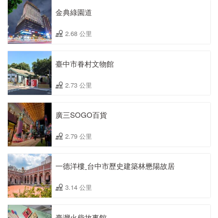
金典綠園道
2.68 公里
臺中市眷村文物館
2.73 公里
廣三SOGO百貨
2.79 公里
一德洋樓ˍ台中市歷史建築林懋陽故居
3.14 公里
臺灣火柴故事館