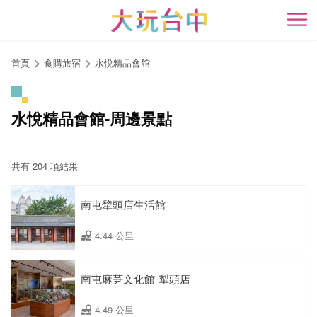
跳
到
開
主
要
首頁
食購旅宿
水悅精品會館
內
容
區
水悅精品會館-周邊景點
塊
共有 204 項結果
南屯犂頭店生活館
4.44 公里
南屯麻芛文化館ˍ犁頭店
4.49 公里