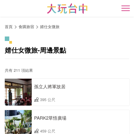
跳
到
開
主
要
首頁
食購旅宿
婧仕女微旅
內
容
區
婧仕女微旅-周邊景點
塊
共有 211 項結果
孫立人將軍故居
395 公尺
PARK2草悟廣場
459 公尺