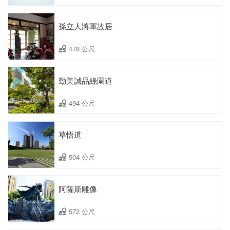
孫立人將軍故居
478 公尺
勤美誠品綠園道
494 公尺
草悟道
504 公尺
阿薩斯雕像
572 公尺