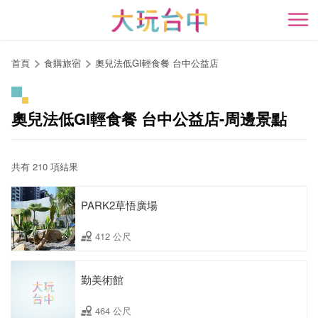
跳
到
開
主
要
首頁
食購旅宿
奧兒法低GI輕食餐 台中公益店
內
容
區
奧兒法低GI輕食餐 台中公益店-周邊景點
塊
共有 210 項結果
PARK2草悟廣場
412 公尺
勤美術館
464 公尺