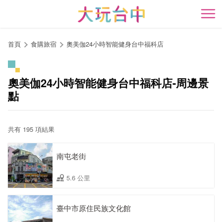
跳
到
開
主
要
首頁
食購旅宿
奧美伽24小時智能健身台中福科店
內
容
區
奧美伽24小時智能健身台中福科店-周邊景
塊
點
共有 195 項結果
南屯老街
5.6 公里
臺中市原住民族文化館