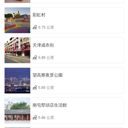
彩虹村
5.75 公里
天津成衣街
5.85 公里
望高寮夜景公園
5.85 公里
南屯犂頭店生活館
5.86 公里