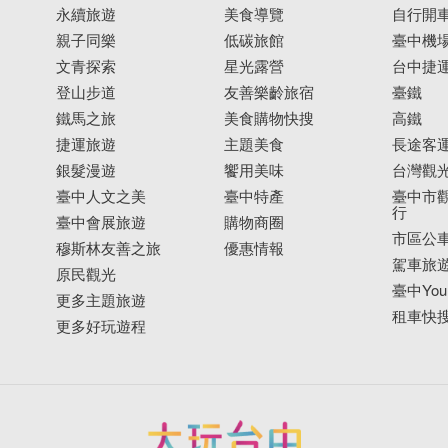
永續旅遊
美食導覽
自行開
親子同樂
低碳旅館
臺中機
文青探索
星光露營
台中捷
登山步道
友善樂齡旅宿
臺鐵
鐵馬之旅
美食購物快搜
高鐵
捷運旅遊
主題美食
長途客
銀髮漫遊
饗用美味
台灣觀
臺中人文之美
臺中特產
臺中市觀
行
臺中會展旅遊
購物商圈
市區公
穆斯林友善之旅
優惠情報
駕車旅
原民觀光
臺中YouB
更多主題旅遊
租車快
更多好玩遊程