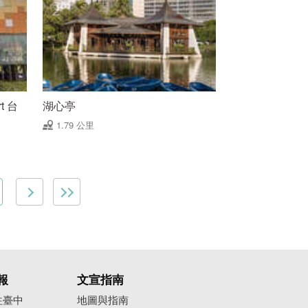
rt 台
湖心亭
1.79 公里
報
文宣指南
往臺中
地圖與指南