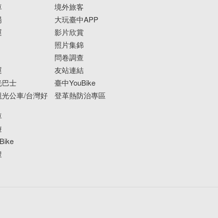
車
境外旅客
場
大玩臺中APP
運
影片欣賞
照片集錦
問卷調查
運
友站連結
光巴士
臺中YouBike
光公車/台灣好
登革熱防治專區
車
遊
ike
搜