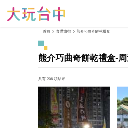
跳
到
主
要
內
:::
首頁
食購旅宿
熊介巧曲奇餅乾禮盒
容
區
塊
熊介巧曲奇餅乾禮盒-
共有 206 項結果