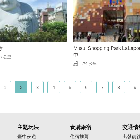
寺
Mitsui Shopping Park LaLapo
中
76 公里
1.76 公里
1
2
3
4
5
6
7
8
9
主題玩法
食購旅宿
交通情
臺中夜遊
住宿推薦
出發前