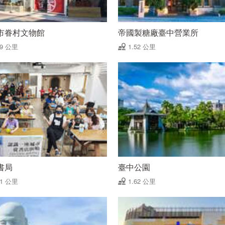
市眷村文物館
帝國製糖廠臺中營業所
49 公里
1.52 公里
書局
臺中公園
61 公里
1.62 公里