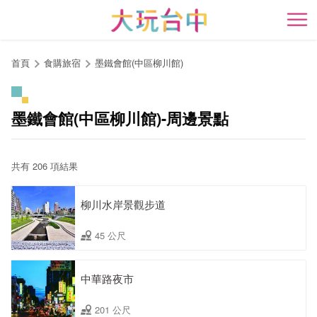
跳
到
開
主
要
首頁
食購旅宿
墨鐵會館(中區柳川館)
內
容
區
墨鐵會館(中區柳川館)-周邊景點
塊
共有 206 項結果
柳川水岸景觀步道
45 公尺
中華路夜市
201 公尺