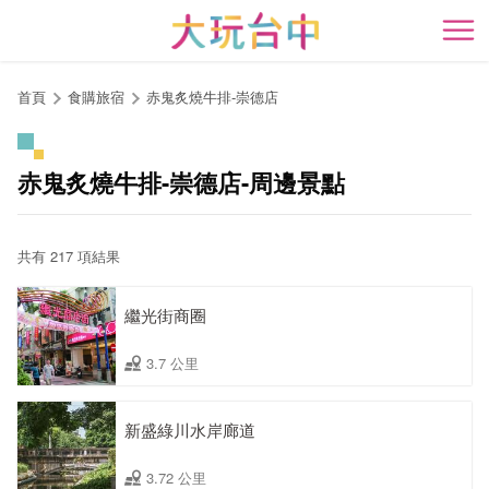
跳
到
開
主
要
首頁
食購旅宿
赤鬼炙燒牛排-崇德店
內
容
區
赤鬼炙燒牛排-崇德店-周邊景點
塊
共有 217 項結果
繼光街商圈
3.7 公里
新盛綠川水岸廊道
3.72 公里