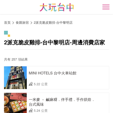
跳
到
開
主
要
首頁
食購旅宿
2派克脆皮雞排-台中黎明店
內
容
區
2派克脆皮雞排-台中黎明店-周邊消費店家
塊
共有 257 項結果
MINI HOTELS 台中火車站館
5.22 公里
一米麥 － 鹹麻糬．伴手禮．手作烘焙．
台式風味
5.24 公里