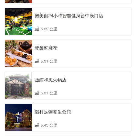
奧美伽24小時智能健身台中漢口店
5.29 公里
豐鑫蜜麻花
5.31 公里
函館和風火鍋店
5.31 公里
湯村足體養生會館
5.45 公里