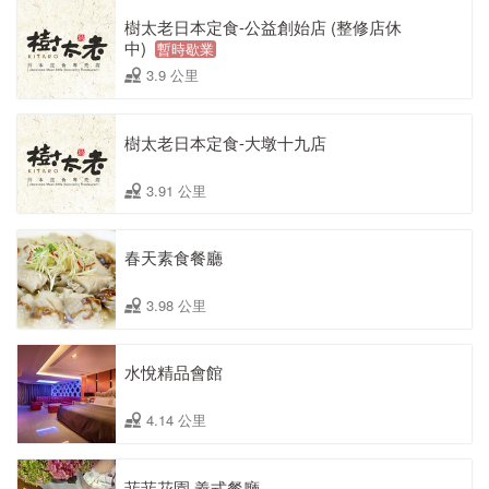
樹太老日本定食-公益創始店 (整修店休
中)
暫時歇業
3.9 公里
樹太老日本定食-大墩十九店
3.91 公里
春天素食餐廳
3.98 公里
水悅精品會館
4.14 公里
菲菲花園 義式餐廳