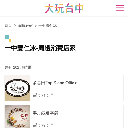
跳
到
開
主
要
首頁
食購旅宿
一中豐仁冰
內
容
區
一中豐仁冰-周邊消費店家
塊
共有 262 項結果
多喜田Top Stand Official
3.71 公里
丰丹嚴選本舖
3.79 公里