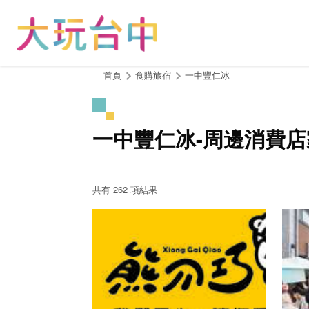
跳
到
主
要
內
:::
首頁
食購旅宿
一中豐仁冰
容
區
塊
一中豐仁冰-周邊消費店
共有 262 項結果