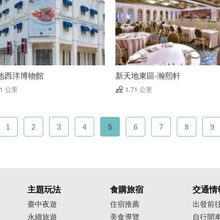
地西洋博物館
新天地東區-瀚熙軒
71 公里
1.71 公里
1
2
3
4
5
6
7
8
9
主題玩法
食購旅宿
交通情
臺中夜遊
住宿推薦
出發前
永續旅遊
美食導覽
自行開