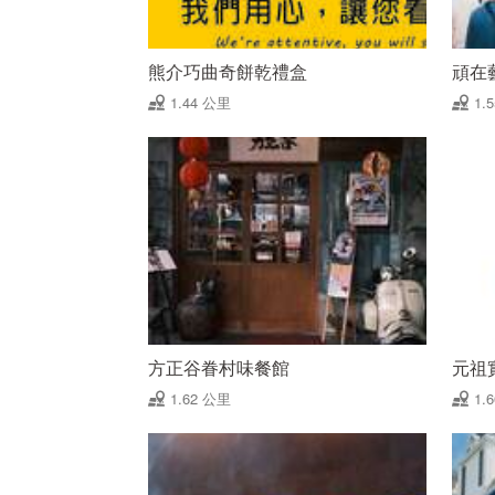
熊介巧曲奇餅乾禮盒
頑在
1.44 公里
1.
方正谷眷村味餐館
元祖
1.62 公里
1.