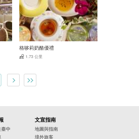
格哆莉奶酪優禮
1.73 公里
報
文宣指南
往臺中
地圖與指南
車
境外旅客