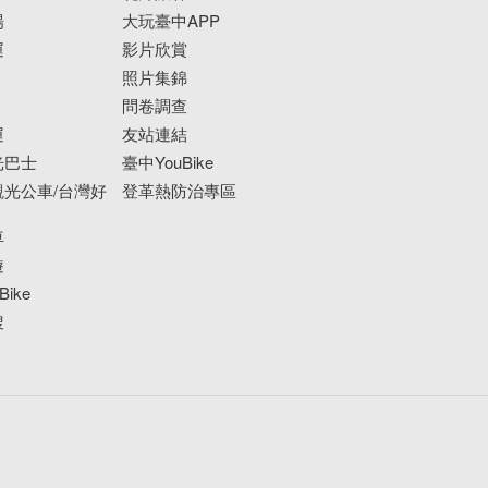
場
大玩臺中APP
運
影片欣賞
照片集錦
問卷調查
運
友站連結
光巴士
臺中YouBike
光公車/台灣好
登革熱防治專區
車
遊
ike
搜