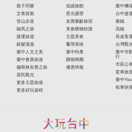
親子同樂
低碳旅館
臺中機
文青探索
星光露營
台中捷
登山步道
友善樂齡旅宿
臺鐵
鐵馬之旅
美食購物快搜
高鐵
捷運旅遊
主題美食
長途客
銀髮漫遊
饗用美味
台灣觀
臺中人文之美
臺中特產
臺中市觀
行
臺中會展旅遊
購物商圈
市區公
穆斯林友善之旅
優惠情報
駕車旅
原民觀光
臺中YouB
更多主題旅遊
租車快
更多好玩遊程