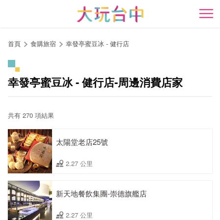
跳
到
開
主
要
首頁
食購旅宿
幸發亭蜜豆冰 - 健行店
內
容
區
幸發亭蜜豆冰 - 健行店-周邊消費店家
塊
共有 270 項結果
太陽堂老店25號
2.27 公里
新天地餐飲集團-崇德旗艦店
2.27 公里