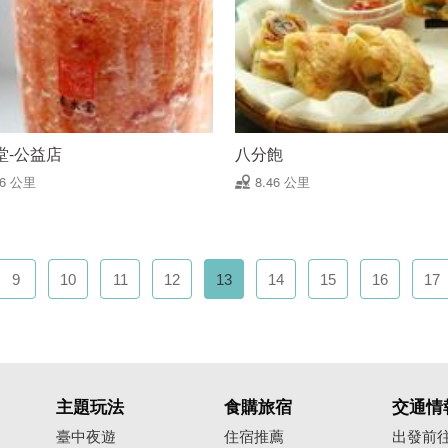
堂-公益店
八分飽
46 公里
8.46 公里
9
10
11
12
13
14
15
16
17
主題玩法
食購旅宿
交通情
臺中夜遊
住宿推薦
出發前