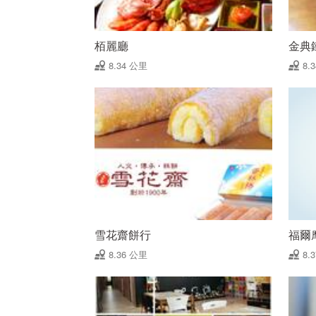
栢麗廳
金典
8.34 公里
8.
雪花齋餅行
福爾
8.36 公里
8.