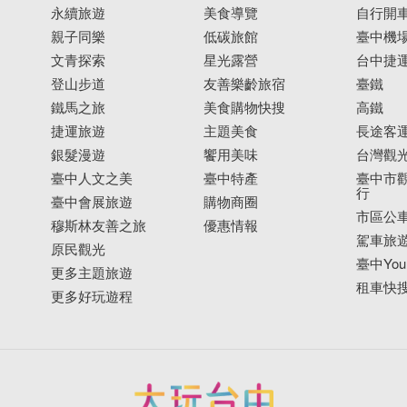
永續旅遊
美食導覽
自行開
親子同樂
低碳旅館
臺中機
文青探索
星光露營
台中捷
登山步道
友善樂齡旅宿
臺鐵
鐵馬之旅
美食購物快搜
高鐵
捷運旅遊
主題美食
長途客
銀髮漫遊
饗用美味
台灣觀
臺中人文之美
臺中特產
臺中市觀
行
臺中會展旅遊
購物商圈
市區公
穆斯林友善之旅
優惠情報
駕車旅
原民觀光
臺中YouB
更多主題旅遊
租車快
更多好玩遊程