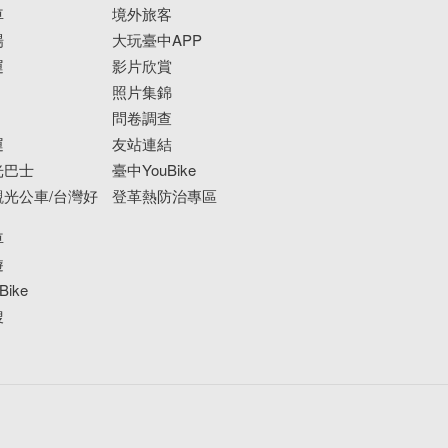
車
境外旅客
場
大玩臺中APP
運
影片欣賞
照片集錦
問卷調查
運
友站連結
光巴士
臺中YouBike
光公車/台灣好
登革熱防治專區
車
遊
ike
搜