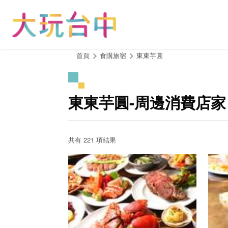
跳
到
主
要
內
:::
首頁
食購旅宿
東東芋圓
容
區
塊
東東芋圓-周邊消費店家
共有 221 項結果