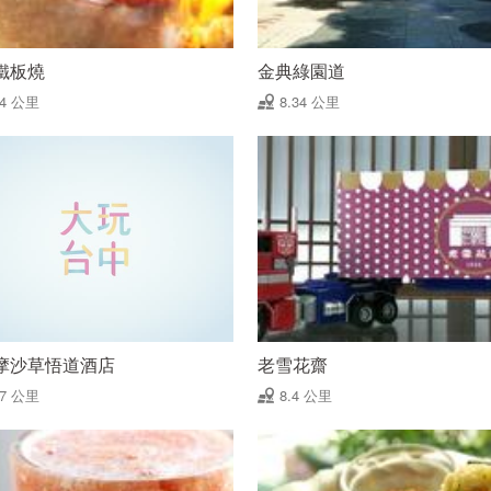
鐵板燒
金典綠園道
34 公里
8.34 公里
摩沙草悟道酒店
老雪花齋
37 公里
8.4 公里