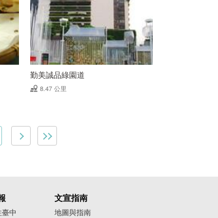
勤美誠品綠園道
8.47 公里
報
文宣指南
往臺中
地圖與指南