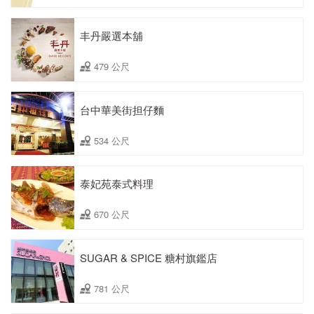
丰丹嚴選本舖
479 公尺
台中華美街担仔麵
534 公尺
泰妃苑泰式料理
670 公尺
SUGAR & SPICE 糖村旗鑑店
781 公尺