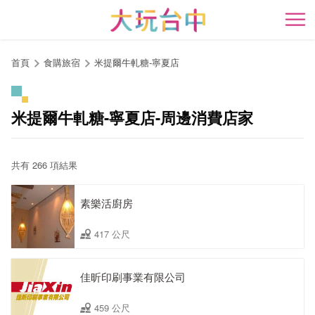
跳
到
開
主
要
首頁
食購旅宿
米提爾牛軋糖-寧夏店
內
容
區
米提爾牛軋糖-寧夏店-周邊消費店家
塊
共有 266 項結果
素樂活廚房
417 公尺
佳昕印刷事業有限公司
459 公尺