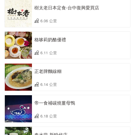
樹太老日本定食-台中復興愛買店
6.06 公里
格哆莉奶酪優禮
6.11 公里
正老牌麵線糊
6.14 公里
帝一食補碳燒薑母鴨
6.18 公里
春水堂-新時代店