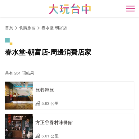
跳
到
開
主
要
首頁
食購旅宿
春水堂-朝富店
內
容
區
春水堂-朝富店-周邊消費店家
塊
共有 261 項結果
旅巷輕旅
5.93 公里
方正谷眷村味餐館
6.01 公里