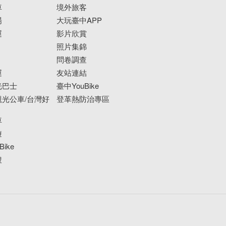
車
境外旅客
場
大玩臺中APP
運
影片欣賞
照片集錦
問卷調查
運
友站連結
光巴士
臺中YouBike
光公車/台灣好
登革熱防治專區
車
遊
ike
搜