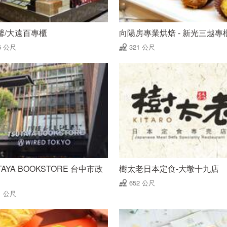
馨/大遠百專櫃
向陽房專業烘焙 - 新光三越專
6 公尺
321 公尺
TAYA BOOKSTORE 台中市政
樹太老日本定食-大墩十九店
652 公尺
1 公尺