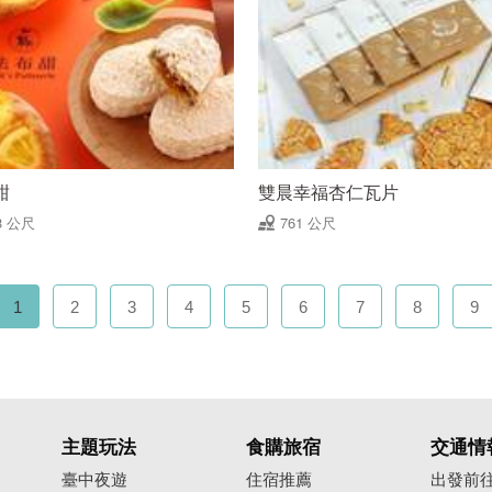
甜
雙晨幸福杏仁瓦片
3 公尺
761 公尺
1
2
3
4
5
6
7
8
9
主題玩法
食購旅宿
交通情
臺中夜遊
住宿推薦
出發前