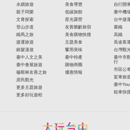
永續旅遊
美食導覽
自行開
親子同樂
低碳旅館
臺中機
文青探索
星光露營
台中捷
登山步道
友善樂齡旅宿
臺鐵
鐵馬之旅
美食購物快搜
高鐵
捷運旅遊
主題美食
長途客
銀髮漫遊
饗用美味
台灣觀
臺中人文之美
臺中特產
臺中市觀
行
臺中會展旅遊
購物商圈
市區公
穆斯林友善之旅
優惠情報
駕車旅
原民觀光
臺中YouB
更多主題旅遊
租車快
更多好玩遊程