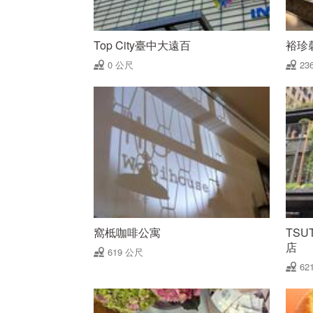
Top City臺中大遠百
裕珍
0 公尺
23
窩柢咖啡公寓
TSU
店
619 公尺
62