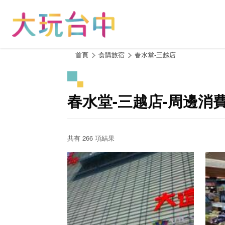
跳
到
主
要
內
:::
首頁
食購旅宿
春水堂-三越店
容
區
塊
春水堂-三越店-周邊消
共有 266 項結果