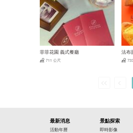
菲菲花園 義式餐廳
法布
711 公尺
73
最新消息
景點探索
活動年曆
即時影像