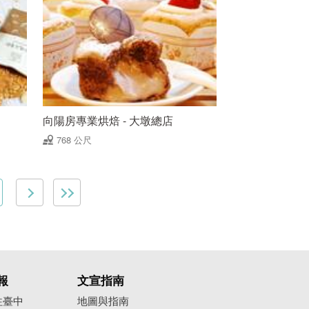
向陽房專業烘焙 - 大墩總店
768 公尺
報
文宣指南
往臺中
地圖與指南