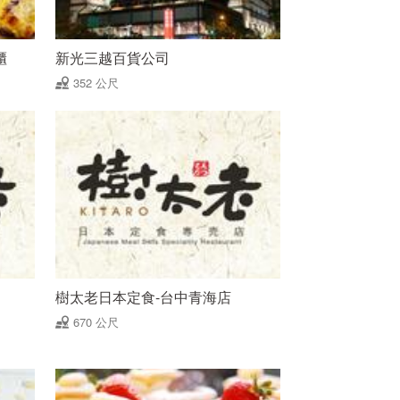
櫃
新光三越百貨公司
352 公尺
樹太老日本定食-台中青海店
670 公尺