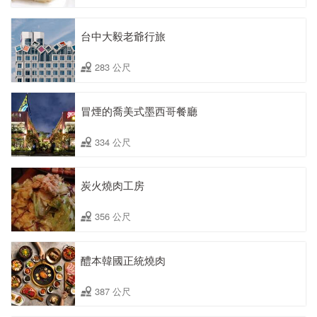
台中大毅老爺行旅
283 公尺
冒煙的喬美式墨西哥餐廳
334 公尺
炭火燒肉工房
356 公尺
醴本韓國正統燒肉
387 公尺