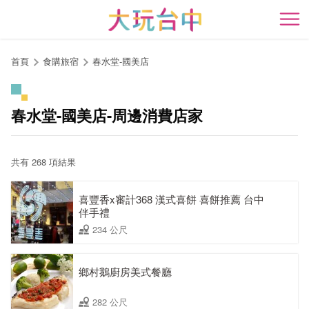
跳
到
開
主
要
首頁
食購旅宿
春水堂-國美店
內
容
區
春水堂-國美店-周邊消費店家
塊
共有 268 項結果
喜豐香x審計368 漢式喜餅 喜餅推薦 台中
伴手禮
234 公尺
鄉村鵝廚房美式餐廳
282 公尺