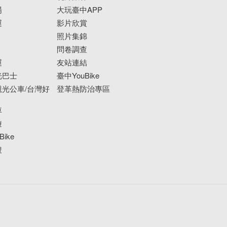
場
大玩臺中APP
運
影片欣賞
照片集錦
問卷調查
運
友站連結
光巴士
臺中YouBike
光公車/台灣好
登革熱防治專區
車
遊
ike
搜