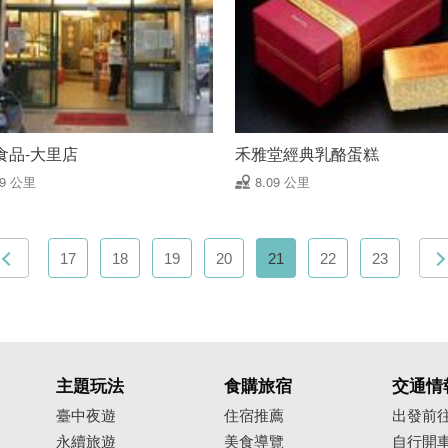
食品-大里店
禾雅堂經典乳酪蛋糕
09 公里
8.09 公里
17
18
19
20
21
22
23
主題玩法
食購旅宿
交通情
臺中夜遊
住宿推薦
出發前
永續旅遊
美食導覽
自行開