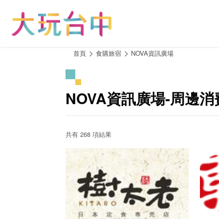
跳
到
主
要
內
:::
首頁
食購旅宿
NOVA資訊廣場
容
區
塊
NOVA資訊廣場-周邊
共有 268 項結果