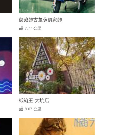
儲藏飾古董傢俱家飾
7.77 公里
紙箱王-大坑店
8.07 公里