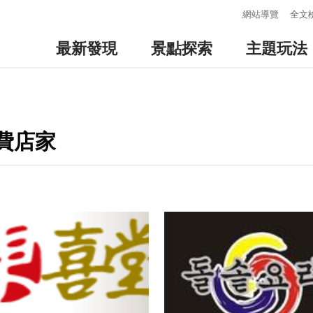
:::
網站導覽
全文
最新發現
景點探索
主題玩法
消費店家