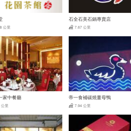
堂
石全石美石鍋專賣店
58 公里
7.67 公里
一家中餐廳
帝一食補碳燒薑母鴨
9 公里
7.94 公里