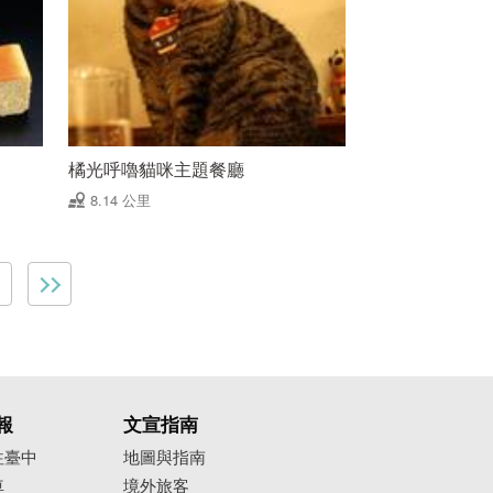
橘光呼嚕貓咪主題餐廳
8.14 公里
報
文宣指南
往臺中
地圖與指南
車
境外旅客