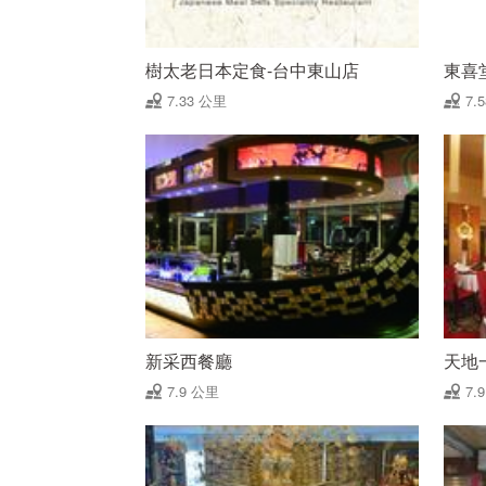
樹太老日本定食-台中東山店
東喜
7.33 公里
7.
新采西餐廳
天地
7.9 公里
7.