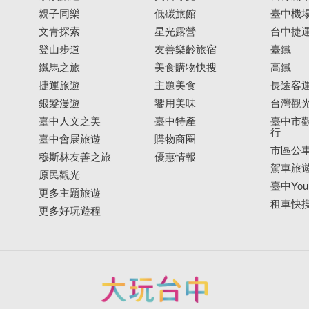
親子同樂
低碳旅館
臺中機
文青探索
星光露營
台中捷
登山步道
友善樂齡旅宿
臺鐵
鐵馬之旅
美食購物快搜
高鐵
捷運旅遊
主題美食
長途客
銀髮漫遊
饗用美味
台灣觀
臺中人文之美
臺中特產
臺中市觀
行
臺中會展旅遊
購物商圈
市區公
穆斯林友善之旅
優惠情報
駕車旅
原民觀光
臺中YouB
更多主題旅遊
租車快
更多好玩遊程