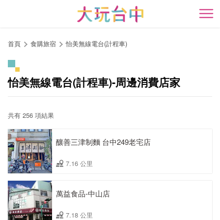
跳
到
開
主
要
首頁
食購旅宿
怡美無線電台(計程車)
內
容
區
怡美無線電台(計程車)-周邊消費店家
塊
共有 256 項結果
釀善三津制麵 台中249老宅店
7.16 公里
萬益食品-中山店
7.18 公里