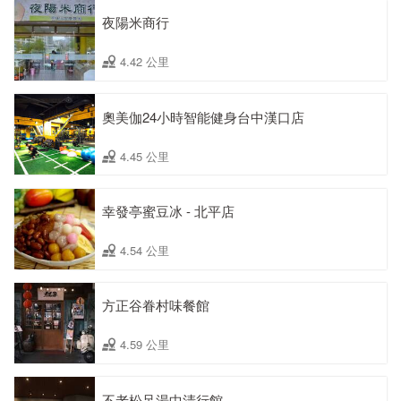
夜陽米商行
4.42 公里
奧美伽24小時智能健身台中漢口店
4.45 公里
幸發亭蜜豆冰 - 北平店
4.54 公里
方正谷眷村味餐館
4.59 公里
不老松足湯中清行館