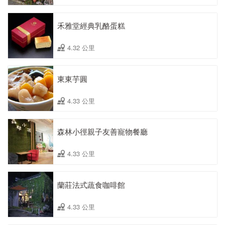
禾雅堂經典乳酪蛋糕
4.32 公里
東東芋圓
4.33 公里
森林小徑親子友善寵物餐廳
4.33 公里
蘭莊法式蔬食咖啡館
4.33 公里