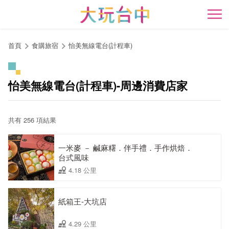
跳
到
開
主
要
首頁
食購旅宿
怡美無線電台(計程車)
內
容
區
怡美無線電台(計程車)-周邊消費店家
塊
共有 256 項結果
一米麥 － 鹹麻糬．伴手禮．手作烘焙．
台式風味
4.18 公里
紙箱王-大坑店
4.29 公里