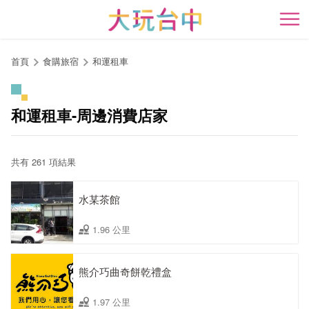
跳
到
開
主
要
首頁
食購旅宿
和運租車
內
容
區
和運租車-周邊消費店家
塊
共有 261 項結果
水某茶館
1.96 公里
熊介巧曲奇餅乾禮盒
1.97 公里