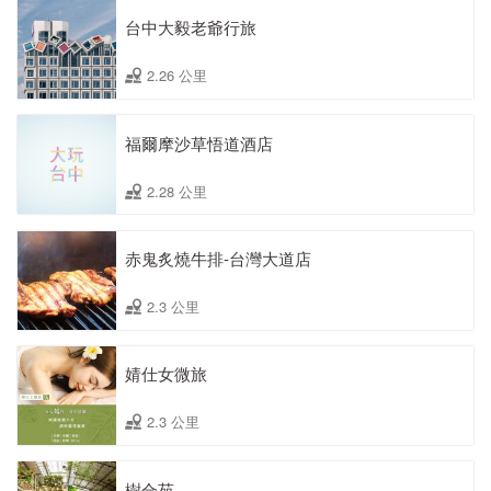
台中大毅老爺行旅
2.26 公里
福爾摩沙草悟道酒店
2.28 公里
赤鬼炙燒牛排-台灣大道店
2.3 公里
婧仕女微旅
2.3 公里
樹合苑