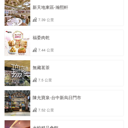
新天地東區-瀚熙軒
7.39 公里
福委肉乾
7.44 公里
無藏茗茶
7.5 公里
陳允寶泉-台中新烏日門市
7.52 公里
水悅精品會館