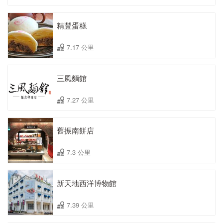
精豐蛋糕
7.17 公里
三風麵館
7.27 公里
舊振南餅店
7.3 公里
新天地西洋博物館
7.39 公里