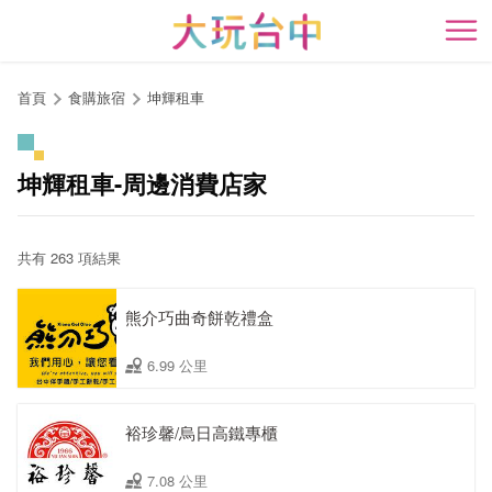
跳
到
開
主
要
首頁
食購旅宿
坤輝租車
內
容
區
坤輝租車-周邊消費店家
塊
共有 263 項結果
熊介巧曲奇餅乾禮盒
6.99 公里
裕珍馨/烏日高鐵專櫃
7.08 公里