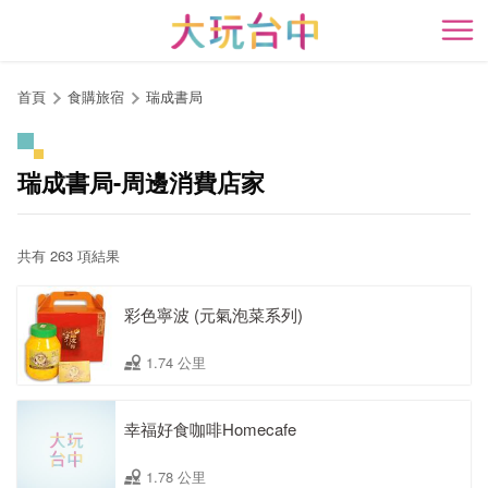
跳
到
開
主
要
首頁
食購旅宿
瑞成書局
內
容
區
瑞成書局-周邊消費店家
塊
共有 263 項結果
彩色寧波 (元氣泡菜系列)
1.74 公里
幸福好食咖啡Homecafe
1.78 公里