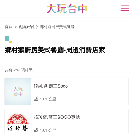
跳
到
開
主
要
首頁
食購旅宿
鄉村鵝廚房美式餐廳
內
容
區
鄉村鵝廚房美式餐廳-周邊消費店家
塊
共有 267 項結果
段純貞-廣三Sogo
1.61 公里
裕珍馨/廣三SOGO專櫃
1.61 公里