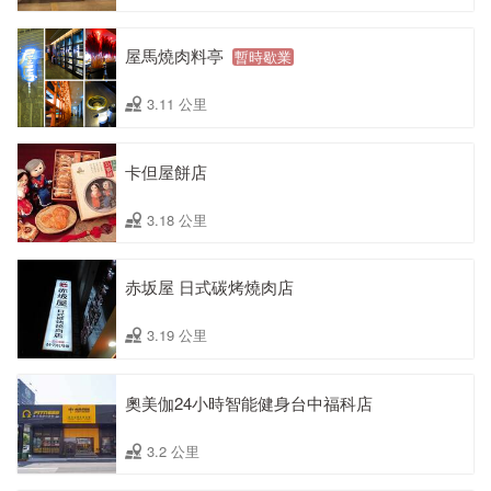
屋馬燒肉料亭
暫時歇業
3.11 公里
卡但屋餅店
3.18 公里
赤坂屋 日式碳烤燒肉店
3.19 公里
奧美伽24小時智能健身台中福科店
3.2 公里