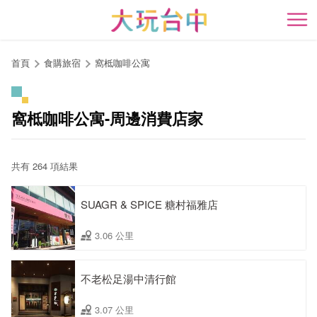
跳
到
開
主
要
首頁
食購旅宿
窩柢咖啡公寓
內
容
區
窩柢咖啡公寓-周邊消費店家
塊
共有 264 項結果
SUAGR & SPICE 糖村福雅店
3.06 公里
不老松足湯中清行館
3.07 公里