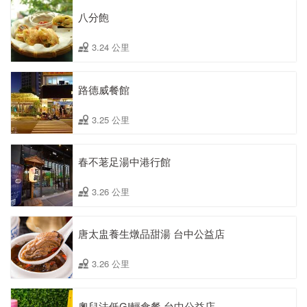
八分飽
3.24 公里
路德威餐館
3.25 公里
春不荖足湯中港行館
3.26 公里
唐太盅養生燉品甜湯 台中公益店
3.26 公里
奧兒法低GI輕食餐 台中公益店