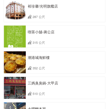
裕珍馨/光明旗艦店
287 公尺
喫茶小舖-蔣公店
315 公尺
潮港城海鮮樓
352 公尺
三媽臭臭鍋-大甲店
510 公尺
大呷麵本家