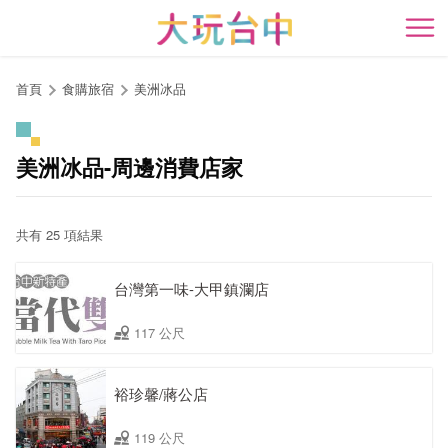
跳
到
開
主
要
首頁
食購旅宿
美洲冰品
內
容
區
美洲冰品-周邊消費店家
塊
共有 25 項結果
台灣第一味-大甲鎮瀾店
117 公尺
裕珍馨/蔣公店
119 公尺