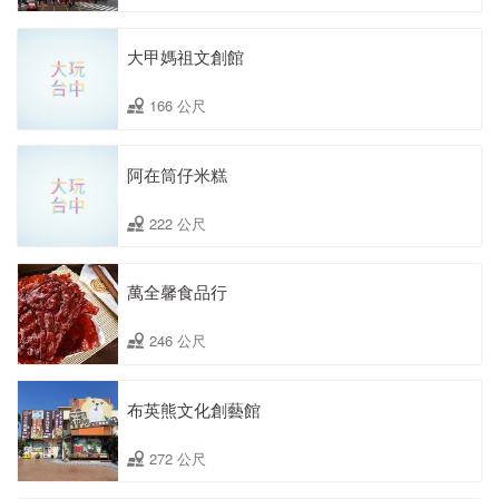
大甲媽祖文創館
166 公尺
阿在筒仔米糕
222 公尺
萬全馨食品行
246 公尺
布英熊文化創藝館
272 公尺