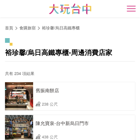
跳
到
開
主
要
首頁
食購旅宿
裕珍馨/烏日高鐵專櫃
內
容
區
裕珍馨/烏日高鐵專櫃-周邊消費店家
塊
共有 234 項結果
舊振南餅店
238 公尺
陳允寶泉-台中新烏日門市
438 公尺