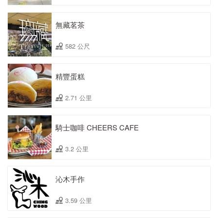
無藏茗茶
582 公尺
精豐蛋糕
2.71 公里
騎士咖啡 CHEERS CAFE
3.2 公里
沁木手作
3.59 公里