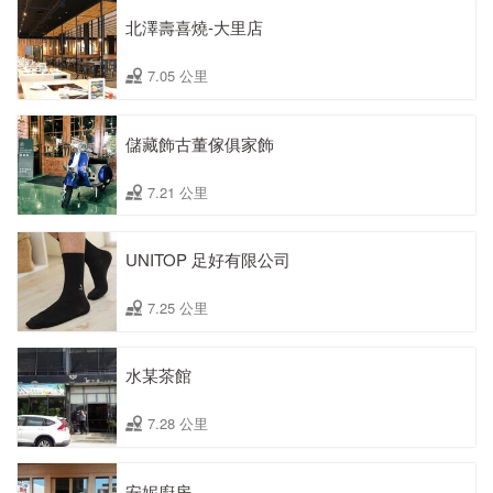
北澤壽喜燒-大里店
7.05 公里
儲藏飾古董傢俱家飾
7.21 公里
UNITOP 足好有限公司
7.25 公里
水某茶館
7.28 公里
安妮廚房