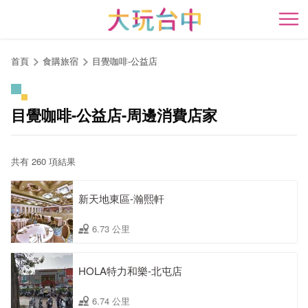
跳
到
開
主
要
首頁
食購旅宿
目覺咖啡-公益店
內
容
區
目覺咖啡-公益店-周邊消費店家
塊
共有 260 項結果
新天地東區-瀚熙軒
6.73 公里
HOLA特力和樂-北屯店
6.74 公里