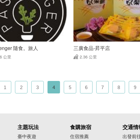
senger 隨食。旅人
三廣食品-昇平店
36 公里
2.36 公里
1
2
3
4
5
6
7
8
9
主題玩法
食購旅宿
交通情
臺中夜遊
住宿推薦
出發前