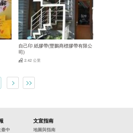
自己印 紙膠帶(豐鵬商標膠帶有限公
司)
2.42 公里
報
文宣指南
往臺中
地圖與指南