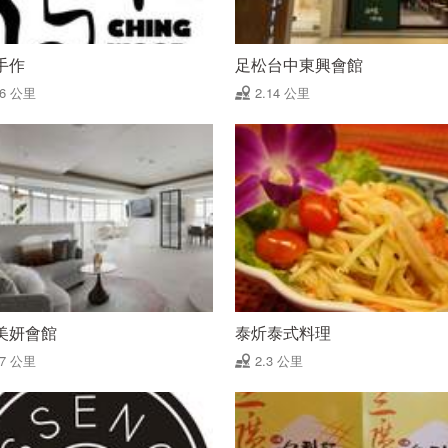
手作
足松台中東興會館
06 公里
2.14 公里
美妍會館
泰炘泰式料理
27 公里
2.3 公里