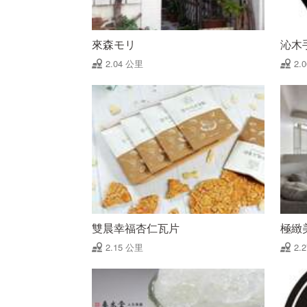
來森モリ
沁木
2.04 公里
2.
雙晨幸福杏仁瓦片
極緻
2.15 公里
2.