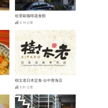
哈里歐咖啡蔬食館
2.14 公里
樹太老日本定食-台中青海店
2.31 公里