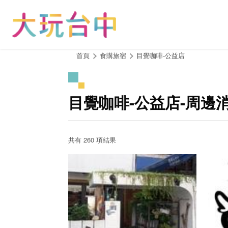
跳
到
主
要
內
:::
首頁
食購旅宿
目覺咖啡-公益店
容
區
塊
目覺咖啡-公益店-周邊
共有 260 項結果