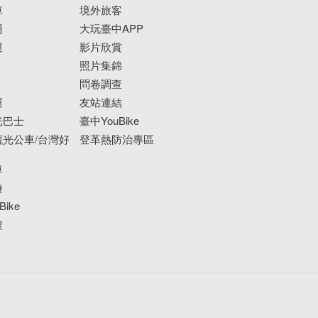
車
境外旅客
場
大玩臺中APP
運
影片欣賞
照片集錦
問卷調查
運
友站連結
光巴士
臺中YouBike
光公車/台灣好
登革熱防治專區
車
遊
ike
搜