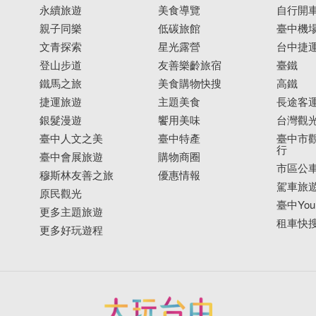
永續旅遊
美食導覽
自行開
親子同樂
低碳旅館
臺中機
文青探索
星光露營
台中捷
登山步道
友善樂齡旅宿
臺鐵
鐵馬之旅
美食購物快搜
高鐵
捷運旅遊
主題美食
長途客
銀髮漫遊
饗用美味
台灣觀
臺中人文之美
臺中特產
臺中市觀
行
臺中會展旅遊
購物商圈
市區公
穆斯林友善之旅
優惠情報
駕車旅
原民觀光
臺中YouB
更多主題旅遊
租車快
更多好玩遊程