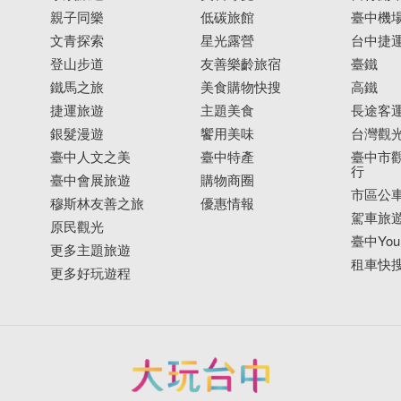
親子同樂
低碳旅館
臺中機
文青探索
星光露營
台中捷
登山步道
友善樂齡旅宿
臺鐵
鐵馬之旅
美食購物快搜
高鐵
捷運旅遊
主題美食
長途客
銀髮漫遊
饗用美味
台灣觀
臺中人文之美
臺中特產
臺中市觀
行
臺中會展旅遊
購物商圈
市區公
穆斯林友善之旅
優惠情報
駕車旅
原民觀光
臺中YouB
更多主題旅遊
租車快
更多好玩遊程