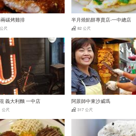
8兩碳烤雞排
半月燒餡餅專賣店-一中總店
 公尺
82 公尺
N混 義大利麵 一中店
阿蒝師中東沙威瑪
1 公尺
317 公尺