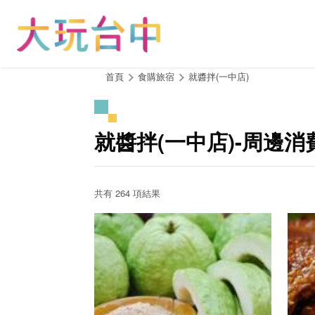
跳
到
主
要
內
:::
首頁
食購旅宿
就醬拌(一中店)
容
區
塊
就醬拌(一中店)-周邊消
共有 264 項結果