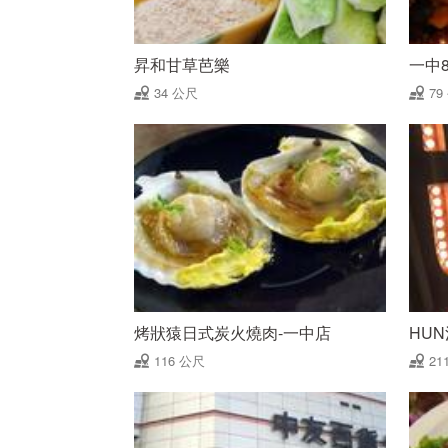
昇和甘草芭樂
一中
34 公尺
79
烤狀猿日式炭火燒肉-一中店
HU
116 公尺
21