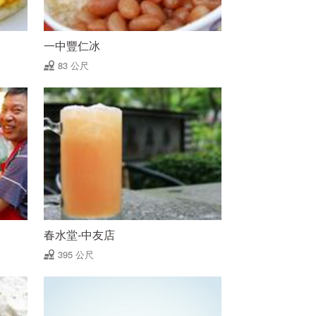
一中豐仁冰
83 公尺
春水堂-中友店
395 公尺