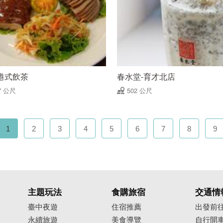
港式飲茶
春水堂-育才北店
7 公尺
502 公尺
1
2
3
4
5
6
7
8
9
主題玩法
食購旅宿
交通情
臺中夜遊
住宿推薦
出發前
永續旅遊
美食導覽
自行開