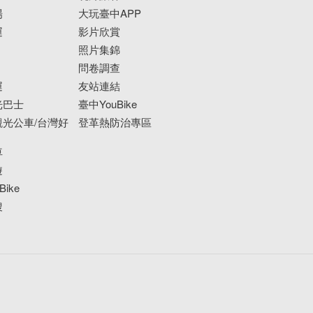
場
大玩臺中APP
運
影片欣賞
照片集錦
問卷調查
運
友站連結
光巴士
臺中YouBike
光公車/台灣好
登革熱防治專區
車
遊
ike
搜