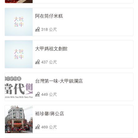
阿在筒仔米糕
318 公尺
大甲媽祖文創館
437 公尺
台灣第一味-大甲鎮瀾店
449 公尺
裕珍馨/蔣公店
469 公尺