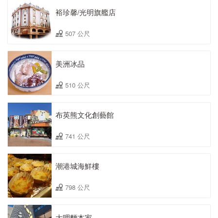
裕珍馨/光明旗艦店
507 公尺
美洲冰品
510 公尺
布英熊文化創藝館
741 公尺
潮港城海鮮樓
798 公尺
大呷麵本家