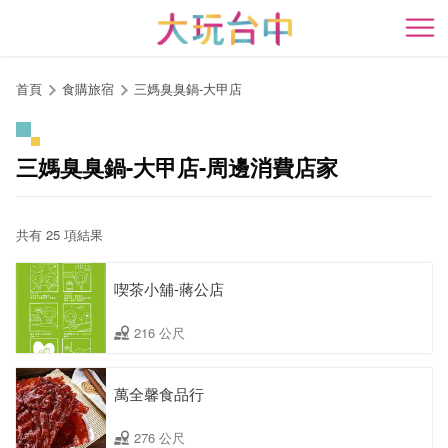
跳
到
開
主
要
首頁
食購旅宿
三媽臭臭鍋-大甲店
內
容
區
三媽臭臭鍋-大甲店-周邊消費店家
塊
共有 25 項結果
喫茶小舖-蔣公店
216 公尺
萬全馨食品行
276 公尺