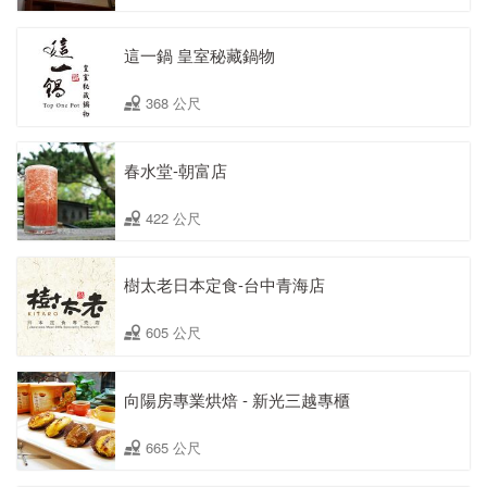
這一鍋 皇室秘藏鍋物
368 公尺
春水堂-朝富店
422 公尺
樹太老日本定食-台中青海店
605 公尺
向陽房專業烘焙 - 新光三越專櫃
665 公尺