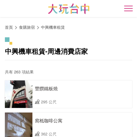
跳
到
開
主
要
首頁
食購旅宿
中興機車租賃
內
容
區
中興機車租賃-周邊消費店家
塊
共有 263 項結果
豐饡鐵板燒
295 公尺
窩柢咖啡公寓
362 公尺