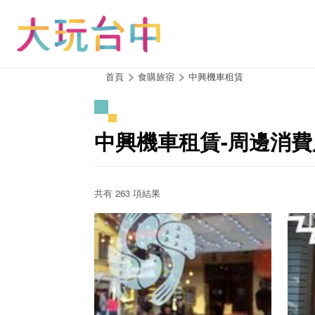
跳
到
主
要
內
:::
首頁
食購旅宿
中興機車租賃
容
區
塊
中興機車租賃-周邊消費
共有 263 項結果