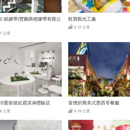
印 紙膠帶(豐鵬商標膠帶有限公
鞋寶觀光工廠
4.12 公里
07 公里
ubiS愛留彼此霜淇淋體驗店
冒煙的喬美式墨西哥餐廳
18 公里
4.19 公里