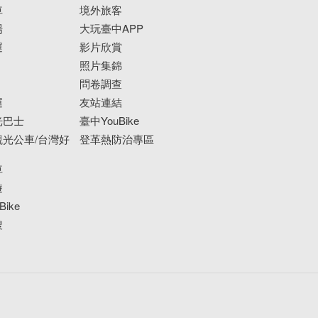
車
境外旅客
場
大玩臺中APP
運
影片欣賞
照片集錦
問卷調查
運
友站連結
光巴士
臺中YouBike
光公車/台灣好
登革熱防治專區
車
遊
ike
搜