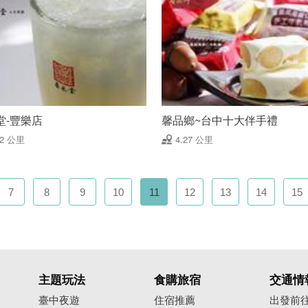
堂-豐樂店
馨品鄉~台中十大伴手禮
22 公里
4.27 公里
7
8
9
10
11
12
13
14
15
主題玩法
食購旅宿
交通情
臺中夜遊
住宿推薦
出發前