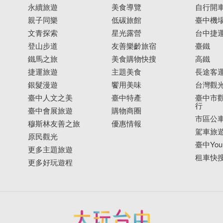
永續旅遊
美食導覽
自行開
親子同樂
低碳旅館
臺中機
文青探索
星光露營
台中捷
登山步道
友善樂齡旅宿
臺鐵
鐵馬之旅
美食購物快搜
高鐵
捷運旅遊
主題美食
長途客
銀髮漫遊
饗用美味
台灣觀
臺中人文之美
臺中特產
臺中市觀
行
臺中會展旅遊
購物商圈
市區公
穆斯林友善之旅
優惠情報
駕車旅
原民觀光
臺中YouB
更多主題旅遊
租車快
更多好玩遊程