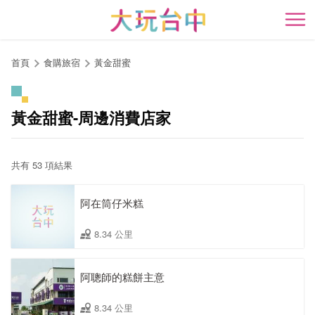
跳
到
開
主
要
首頁
食購旅宿
黃金甜蜜
內
容
區
黃金甜蜜-周邊消費店家
塊
共有 53 項結果
阿在筒仔米糕
8.34 公里
阿聰師的糕餅主意
8.34 公里