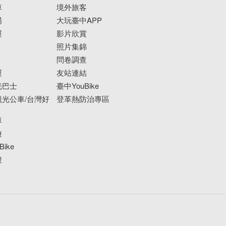
車
境外旅客
場
大玩臺中APP
運
影片欣賞
照片集錦
問卷調查
運
友站連結
光巴士
臺中YouBike
光公車/台灣好
登革熱防治專區
車
遊
ike
搜