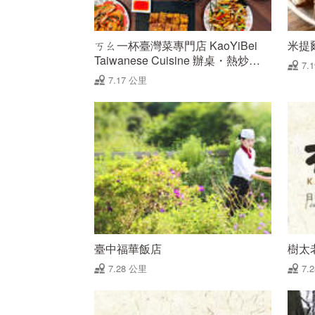
ㄎㄠ一杯臺灣菜專門店 KaoYiBei
米提
Taiwanese Cuisine 辦桌・熱炒・
7.
手路菜
7.17 公里
臺中福華飯店
樹太
7.28 公里
7.