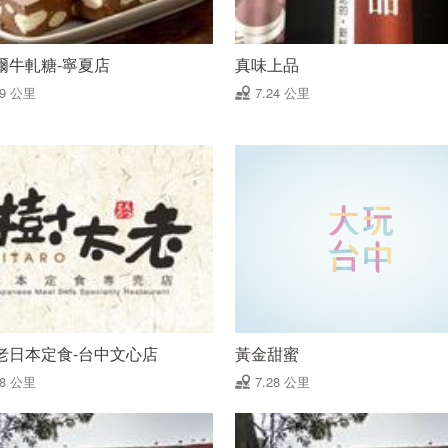
爾牛軋糖-寧夏店
真味上品
19 公里
7.24 公里
老日本定食-台中文心店
黃金甜蜜
28 公里
7.28 公里