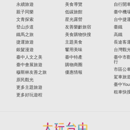
永續旅遊
美食導覽
自行開
親子同樂
低碳旅館
臺中機
文青探索
星光露營
台中捷
登山步道
友善樂齡旅宿
臺鐵
鐵馬之旅
美食購物快搜
高鐵
捷運旅遊
主題美食
長途客
銀髮漫遊
饗用美味
台灣觀
臺中人文之美
臺中特產
臺中市觀
行
臺中會展旅遊
購物商圈
市區公
穆斯林友善之旅
優惠情報
駕車旅
原民觀光
臺中YouB
更多主題旅遊
租車快
更多好玩遊程