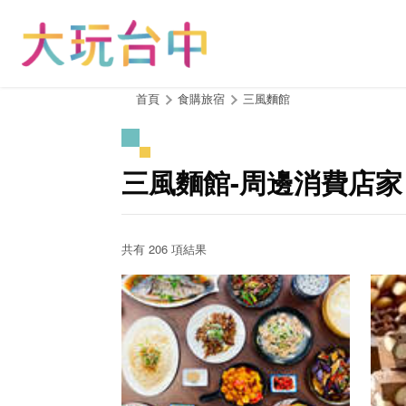
跳
到
主
要
內
:::
首頁
食購旅宿
三風麵館
容
區
塊
三風麵館-周邊消費店家
共有 206 項結果