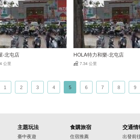
屋-北屯店
HOLA特力和樂-北屯店
34 公里
7.34 公里
1
2
3
4
5
6
7
8
9
主題玩法
食購旅宿
交通情
臺中夜遊
住宿推薦
出發前