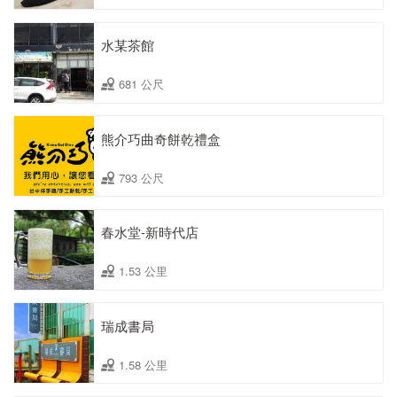
水某茶館
681 公尺
熊介巧曲奇餅乾禮盒
793 公尺
春水堂-新時代店
1.53 公里
瑞成書局
1.58 公里