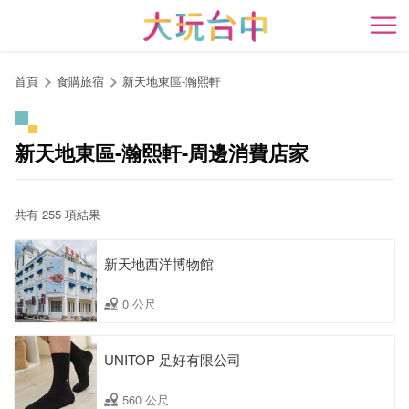
跳
到
開
主
要
首頁
食購旅宿
新天地東區-瀚熙軒
內
容
區
新天地東區-瀚熙軒-周邊消費店家
塊
共有 255 項結果
新天地西洋博物館
0 公尺
UNITOP 足好有限公司
560 公尺