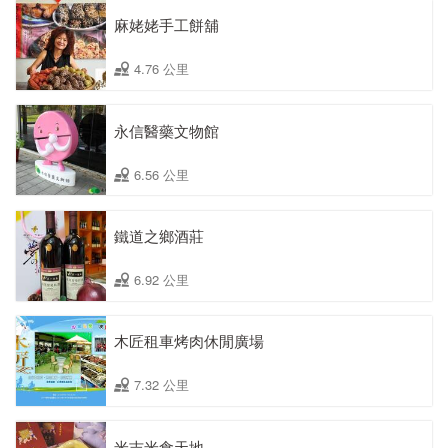
麻姥姥手工餅舖
4.76 公里
永信醫藥文物館
6.56 公里
鐵道之鄉酒莊
6.92 公里
木匠租車烤肉休閒廣場
7.32 公里
米吉米食天地