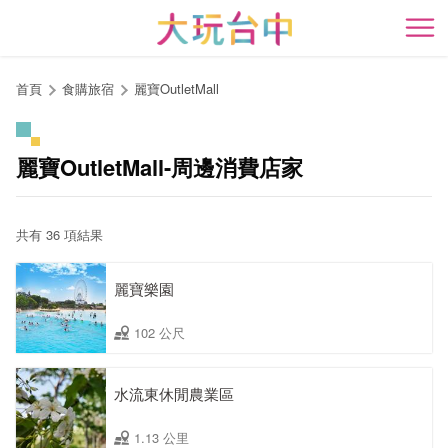
跳
到
開
主
要
首頁
食購旅宿
麗寶OutletMall
內
容
區
麗寶OutletMall-周邊消費店家
塊
共有 36 項結果
麗寶樂園
102 公尺
水流東休閒農業區
1.13 公里