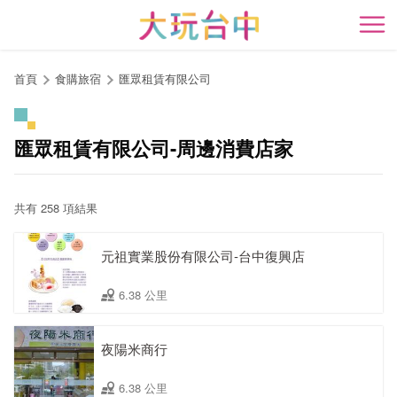
跳
到
開
主
要
首頁
食購旅宿
匯眾租賃有限公司
內
容
區
匯眾租賃有限公司-周邊消費店家
塊
共有 258 項結果
元祖實業股份有限公司-台中復興店
6.38 公里
夜陽米商行
6.38 公里