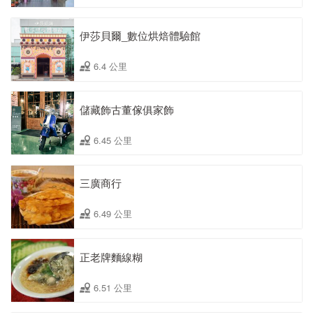
伊莎貝爾_數位烘焙體驗館
6.4 公里
儲藏飾古董傢俱家飾
6.45 公里
三廣商行
6.49 公里
正老牌麵線糊
6.51 公里