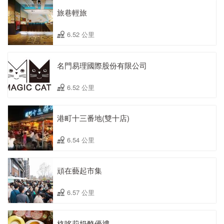
旅巷輕旅
6.52 公里
名門易理國際股份有限公司
6.52 公里
港町十三番地(雙十店)
6.54 公里
頑在藝起市集
6.57 公里
格哆莉奶酪優禮