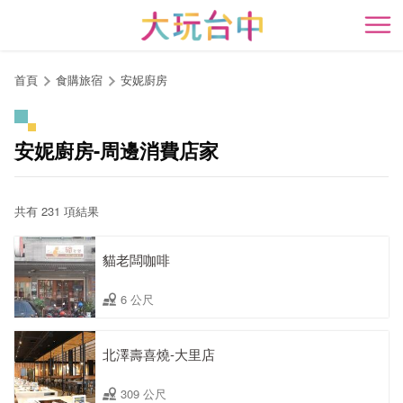
跳
到
開
主
要
首頁
食購旅宿
安妮廚房
內
容
區
安妮廚房-周邊消費店家
塊
共有 231 項結果
貓老闆咖啡
6 公尺
北澤壽喜燒-大里店
309 公尺