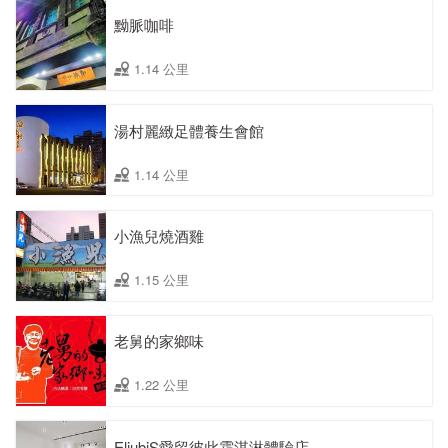
黝脈咖啡
1.14 公里
湯村麗緻足體養生會館
1.14 公里
小漁兒燒酒雞
1.15 公里
老舅的家鄉味
1.22 公里
EliubiS愛留彼此霜淇淋體驗店