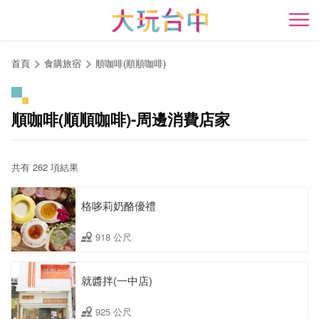
跳
到
開
主
要
首頁
食購旅宿
順咖啡(順順咖啡)
內
容
區
順咖啡(順順咖啡)-周邊消費店家
塊
共有 262 項結果
格哆莉奶酪優禮
918 公尺
就醬拌(一中店)
925 公尺