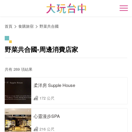
跳
到
開
主
要
首頁
食購旅宿
野菜共合國
內
容
區
野菜共合國-周邊消費店家
塊
共有 269 項結果
柔洋房 Supple House
172 公尺
心靈漫步SPA
216 公尺