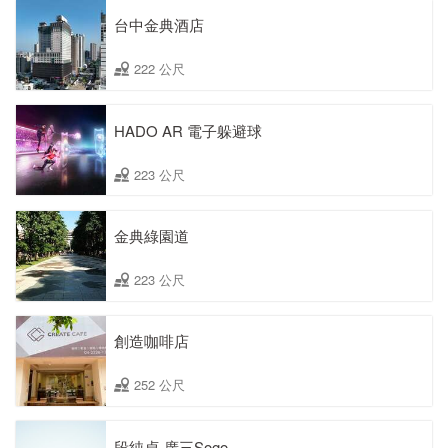
台中金典酒店
222 公尺
HADO AR 電子躲避球
223 公尺
金典綠園道
223 公尺
創造咖啡店
252 公尺
段純貞-廣三Sogo