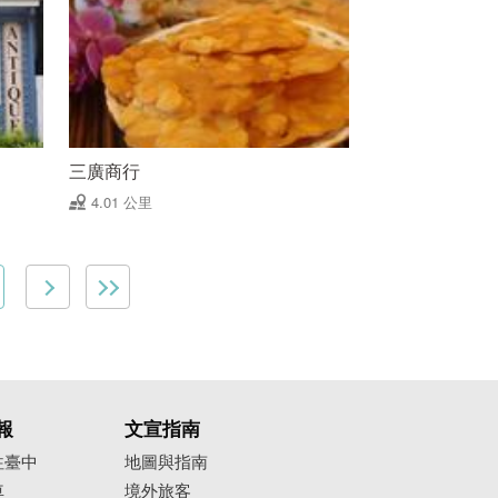
三廣商行
4.01 公里
報
文宣指南
往臺中
地圖與指南
車
境外旅客