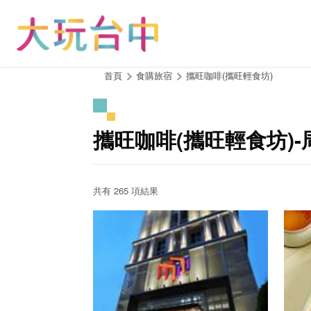
跳
到
主
要
內
:::
首頁
食購旅宿
攜旺咖啡(攜旺輕食坊)
容
區
塊
攜旺咖啡(攜旺輕食坊)
共有 265 項結果