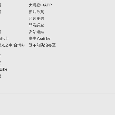
場
大玩臺中APP
運
影片欣賞
照片集錦
問卷調查
運
友站連結
光巴士
臺中YouBike
光公車/台灣好
登革熱防治專區
車
遊
ike
搜