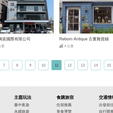
陶瓷國際有限公司
Reborn Antique 古董雜貨鋪
公里
4 公里
7
8
9
10
11
12
13
14
15
主題玩法
食購旅宿
交通情
臺中夜遊
住宿推薦
出發前
永續旅遊
美食導覽
自行開