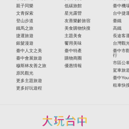
親子同樂
低碳旅館
臺中機
文青探索
星光露營
台中捷
登山步道
友善樂齡旅宿
臺鐵
鐵馬之旅
美食購物快搜
高鐵
捷運旅遊
主題美食
長途客
銀髮漫遊
饗用美味
台灣觀
臺中人文之美
臺中特產
臺中市觀
行
臺中會展旅遊
購物商圈
市區公
穆斯林友善之旅
優惠情報
駕車旅
原民觀光
臺中YouB
更多主題旅遊
租車快
更多好玩遊程