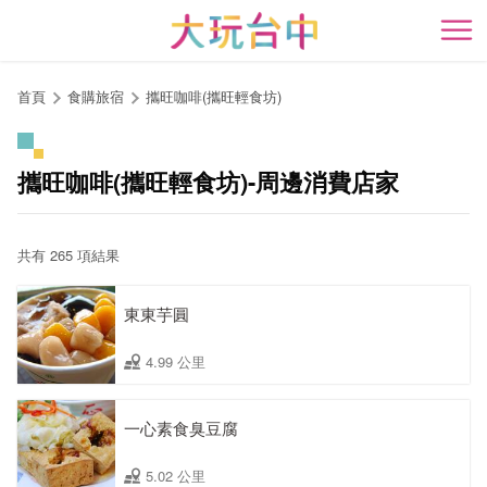
跳
到
開
主
要
首頁
食購旅宿
攜旺咖啡(攜旺輕食坊)
內
容
區
攜旺咖啡(攜旺輕食坊)-周邊消費店家
塊
共有 265 項結果
東東芋圓
4.99 公里
一心素食臭豆腐
5.02 公里