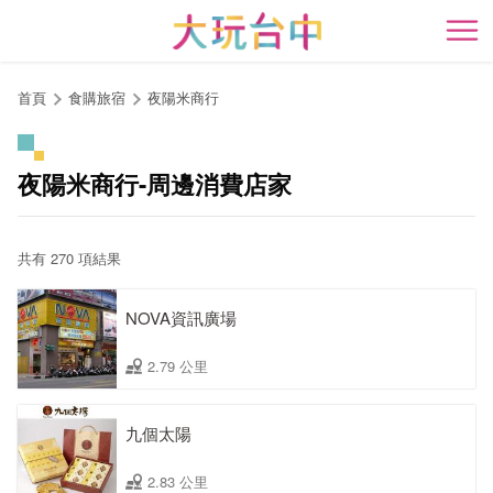
跳
到
開
主
要
首頁
食購旅宿
夜陽米商行
內
容
區
夜陽米商行-周邊消費店家
塊
共有 270 項結果
NOVA資訊廣場
2.79 公里
九個太陽
2.83 公里