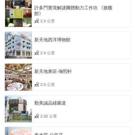
許多門實境解謎團體動力工作坊 《旗艦
館》
2.9 公里
新天地西洋博物館
2.9 公里
新天地東區-瀚熙軒
2.9 公里
勤美誠品綠園道
2.92 公里
春水堂-公益店