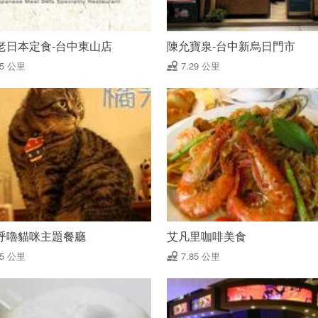
老日本定食-台中東山店
陳允寶泉-台中新烏日門市
25 公里
7.29 公里
呼嚕貓咪主題餐廳
艾凡里咖啡美食
75 公里
7.85 公里