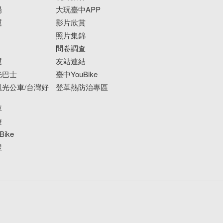
場
大玩臺中APP
運
影片欣賞
照片集錦
問卷調查
運
友站連結
光巴士
臺中YouBike
光公車/台灣好
登革熱防治專區
車
遊
ike
搜