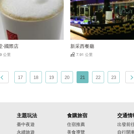
堂-國際店
新采西餐廳
89 公里
7.91 公里
17
18
19
20
21
22
23
主題玩法
食購旅宿
交通情
臺中夜遊
住宿推薦
出發前
永續旅遊
美食導覽
自行開