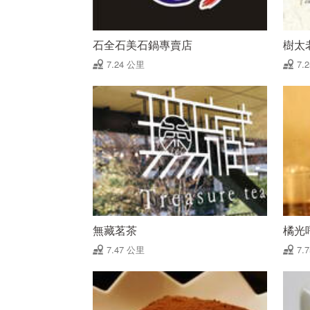
石全石美石鍋專賣店
樹太
7.24 公里
7.
無藏茗茶
橘光
7.47 公里
7.