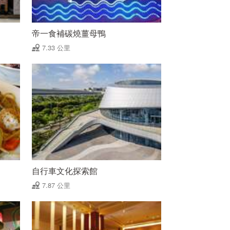
帝一食補碳燒薑母鴨
7.33 公里
自行車文化探索館
7.87 公里