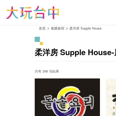
跳
到
主
要
內
:::
首頁
食購旅宿
柔洋房 Supple House
容
區
塊
柔洋房 Supple Hou
共有 268 項結果