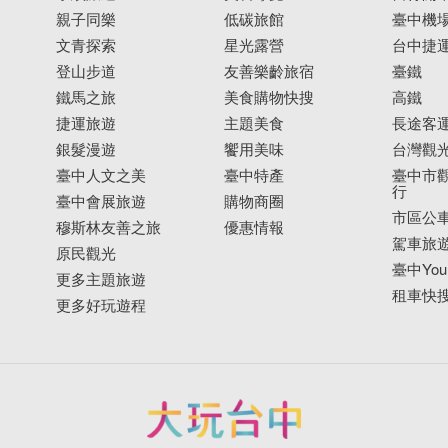
親子同樂
低碳旅館
臺中機
文青探索
星光露營
台中捷
登山步道
友善樂齡旅宿
臺鐵
鐵馬之旅
美食購物快搜
高鐵
捷運旅遊
主題美食
長途客
銀髮漫遊
饗用美味
台灣觀
臺中人文之美
臺中特產
臺中市觀
行
臺中會展旅遊
購物商圈
市區公
穆斯林友善之旅
優惠情報
駕車旅
原民觀光
臺中YouB
更多主題旅遊
租車快
更多好玩遊程