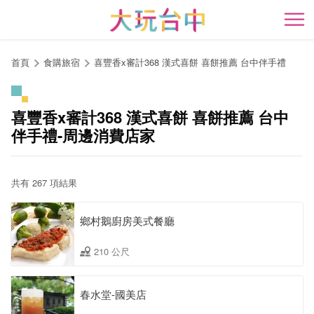
跳
到
開
主
要
首頁
食購旅宿
喜豐香x審計368 漢式喜餅 喜餅推薦 台中伴手禮
內
容
區
喜豐香x審計368 漢式喜餅 喜餅推薦 台中
塊
伴手禮-周邊消費店家
共有 267 項結果
鄉村鵝廚房美式餐廳
210 公尺
春水堂-國美店