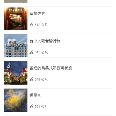
京華煙雲
512 公尺
台中大毅老爺行旅
517 公尺
冒煙的喬美式墨西哥餐廳
548 公尺
暖星空
591 公尺