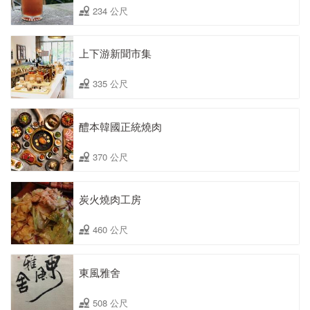
234 公尺
上下游新聞市集
335 公尺
醴本韓國正統燒肉
370 公尺
炭火燒肉工房
460 公尺
東風雅舍
508 公尺