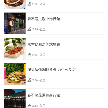
2.82 公里
春不荖足湯中港行館
2.82 公里
鄉村鵝廚房美式餐廳
2.82 公里
奧兒法低GI輕食餐 台中公益店
2.82 公里
春不荖足湯養身行館
2.83 公里