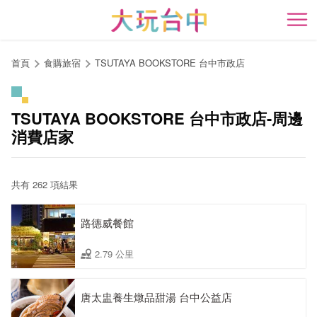
跳
到
開
主
要
首頁
食購旅宿
TSUTAYA BOOKSTORE 台中市政店
內
容
區
TSUTAYA BOOKSTORE 台中市政店-周邊
塊
消費店家
共有 262 項結果
路德威餐館
2.79 公里
唐太盅養生燉品甜湯 台中公益店