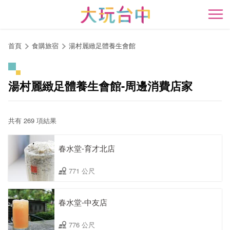
跳
到
開
主
要
首頁
食購旅宿
湯村麗緻足體養生會館
內
容
區
湯村麗緻足體養生會館-周邊消費店家
塊
共有 269 項結果
春水堂-育才北店
771 公尺
春水堂-中友店
776 公尺