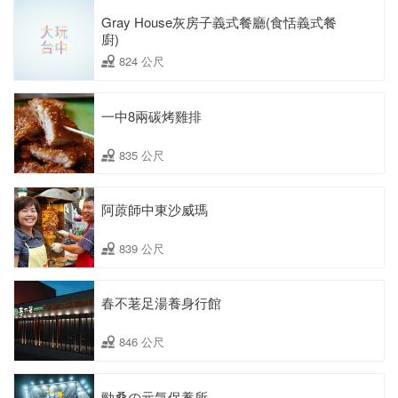
Gray House灰房子義式餐廳(食恬義式餐
廚)
824 公尺
一中8兩碳烤雞排
835 公尺
阿蒝師中東沙威瑪
839 公尺
春不荖足湯養身行館
846 公尺
勁桑の元気保養所