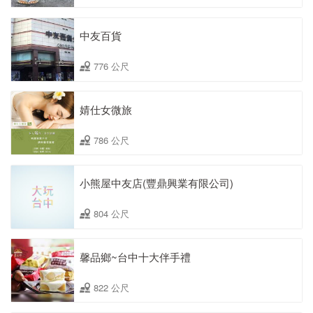
中友百貨
776 公尺
婧仕女微旅
786 公尺
小熊屋中友店(豐鼎興業有限公司)
804 公尺
馨品鄉~台中十大伴手禮
822 公尺