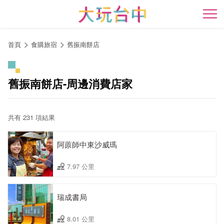
跳
到
開
主
要
首頁
食購旅宿
舊振南餅店
內
容
區
舊振南餅店-周邊消費店家
塊
共有 231 項結果
阿蒝師中東沙威瑪
7.97 公里
瑞成書局
8.01 公里