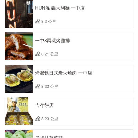
HUN混 義大利麵 一中店
8.2 公里
一中8兩碳烤雞排
8.21 公里
烤狀猿日式炭火燒肉-一中店
8.23 公里
吉存餅店
8.23 公里
昇和甘草芭樂