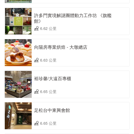
許多門實境解謎團體動力工作坊 《旗艦
館》
6.62 公里
向陽房專業烘焙 - 大墩總店
6.63 公里
裕珍馨/大遠百專櫃
6.65 公里
足松台中東興會館
6.65 公里