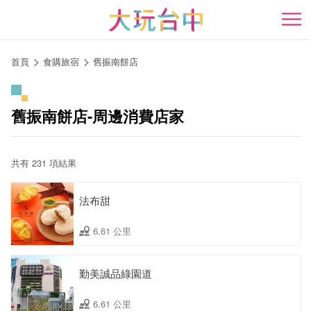
跳
到
開
主
要
首頁
食購旅宿
舊振南餅店
內
容
區
舊振南餅店-周邊消費店家
塊
共有 231 項結果
法布甜
6.61 公里
勤美誠品綠園道
6.61 公里